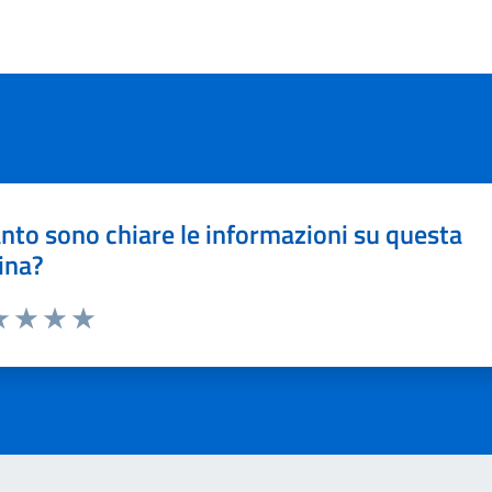
nto sono chiare le informazioni su questa
ina?
a 1 stelle su 5
luta 2 stelle su 5
Valuta 3 stelle su 5
Valuta 4 stelle su 5
Valuta 5 stelle su 5