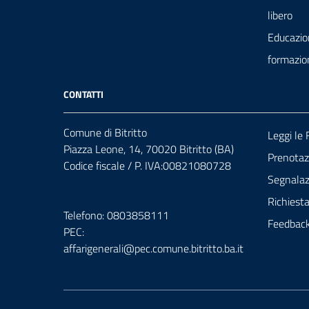
libero
Educazio
formazio
CONTATTI
Comune di Bitritto
Leggi le
Piazza Leone, 14, 70020 Bitritto (BA)
Prenota
Codice fiscale / P. IVA:00821080728
Segnalazi
Richiest
Telefono: 0803858111
Feedbac
PEC:
affarigenerali@pec.comune.bitritto.ba.it