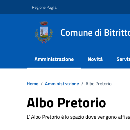
Vai ai contenuti
Vai al footer
Regione Puglia
Comune di Bitritt
Amministrazione
Novità
Serviz
Home
/
Amministrazione
/
Albo Pretorio
Albo Pretorio
L’ Albo Pretorio è lo spazio dove vengono affissi 