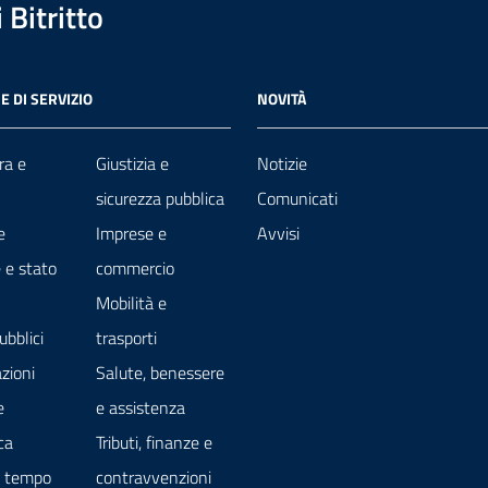
Bitritto
E DI SERVIZIO
NOVITÀ
ra e
Giustizia e
Notizie
sicurezza pubblica
Comunicati
e
Imprese e
Avvisi
 e stato
commercio
Mobilità e
ubblici
trasporti
zioni
Salute, benessere
e
e assistenza
ca
Tributi, finanze e
e tempo
contravvenzioni