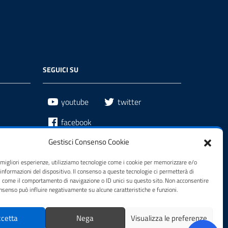
SEGUICI SU
youtube
twitter
facebook
Gestisci Consenso Cookie
e migliori esperienze, utilizziamo tecnologie come i cookie per memorizzare e/o
 informazioni del dispositivo. Il consenso a queste tecnologie ci permetterà di
i come il comportamento di navigazione o ID unici su questo sito. Non acconsentire
consenso può influire negativamente su alcune caratteristiche e funzioni.
cetta
Nega
Visualizza le preferenze