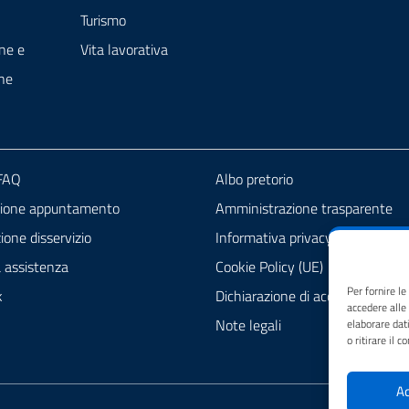
Turismo
ne e
Vita lavorativa
ne
 FAQ
Albo pretorio
zione appuntamento
Amministrazione trasparente
one disservizio
Informativa privacy
a assistenza
Cookie Policy (UE)
Per fornire l
k
Dichiarazione di accessibilità
accedere alle
Note legali
elaborare dat
o ritirare il 
Ac