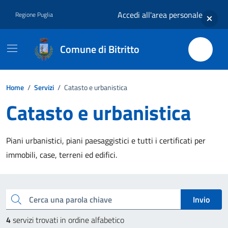
Vai ai contenuti
Vai al footer
Accedi all'area personale
Regione Puglia
Comune di Bitritto
Home
/
Servizi
/
Catasto e urbanistica
Catasto e urbanistica
Piani urbanistici, piani paesaggistici e tutti i certificati per
immobili, case, terreni ed edifici.
Esplora tutti i servizi
Cerca una parola chiave
Invio
4
servizi trovati in ordine alfabetico