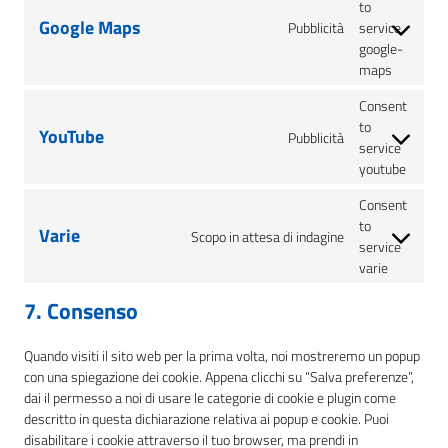
to
Google Maps
Pubblicità
service
google-
maps
Consent
to
YouTube
Pubblicità
service
youtube
Consent
to
Varie
Scopo in attesa di indagine
service
varie
7. Consenso
Quando visiti il sito web per la prima volta, noi mostreremo un popup
con una spiegazione dei cookie. Appena clicchi su “Salva preferenze”,
dai il permesso a noi di usare le categorie di cookie e plugin come
descritto in questa dichiarazione relativa ai popup e cookie. Puoi
disabilitare i cookie attraverso il tuo browser, ma prendi in