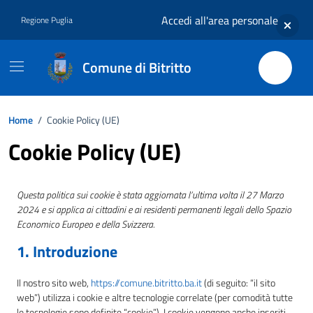
Vai ai contenuti
Vai al footer
Accedi all'area personale
Regione Puglia
Comune di Bitritto
Home
/
Cookie Policy (UE)
Cookie Policy (UE)
Questa politica sui cookie è stata aggiornata l’ultima volta il 27 Marzo
2024 e si applica ai cittadini e ai residenti permanenti legali dello Spazio
Economico Europeo e della Svizzera.
1. Introduzione
Il nostro sito web,
https://comune.bitritto.ba.it
(di seguito: “il sito
web”) utilizza i cookie e altre tecnologie correlate (per comodità tutte
le tecnologie sono definite “cookie”). I cookie vengono anche inseriti