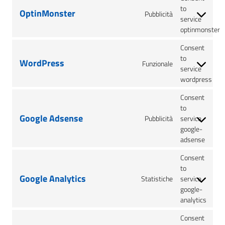
to
OptinMonster
Pubblicità
service
optinmonster
Consent
to
WordPress
Funzionale
service
wordpress
Consent
to
Google Adsense
Pubblicità
service
google-
adsense
Consent
to
Google Analytics
Statistiche
service
google-
analytics
Consent