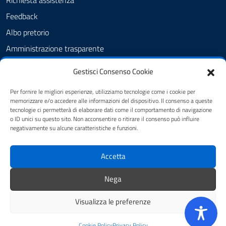
Richiesta assistenza
Feedback
Albo pretorio
Amministrazione trasparente
Informativa privacy
Gestisci Consenso Cookie
Cookie Policy (UE)
Per fornire le migliori esperienze, utilizziamo tecnologie come i cookie per
Dichiarazione di accessibilità
memorizzare e/o accedere alle informazioni del dispositivo. Il consenso a queste
tecnologie ci permetterà di elaborare dati come il comportamento di navigazione
Note legali
o ID unici su questo sito. Non acconsentire o ritirare il consenso può influire
negativamente su alcune caratteristiche e funzioni.
SEGUICI SU
Accetta
youtube
twitter
facebook
Nega
Visualizza le preferenze
Mappa del sito
Credits
Cookie Policy
Privacy Policy