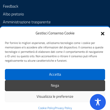
Feedback
Albo pretorio
Amministrazione trasparente
Informativa privacy
Gestisci Consenso Cookie
Cookie Policy (UE)
Per fornire le migliori esperienze, utilizziamo tecnologie come i cookie per
Dichiarazione di accessibilità
memorizzare e/o accedere alle informazioni del dispositivo. Il consenso a queste
tecnologie ci permetterà di elaborare dati come il comportamento di navigazione
Note legali
o ID unici su questo sito. Non acconsentire o ritirare il consenso può influire
negativamente su alcune caratteristiche e funzioni.
SEGUICI SU
Accetta
youtube
twitter
facebook
Nega
Visualizza le preferenze
Mappa del sito
Credits
Cookie Policy
Privacy Policy