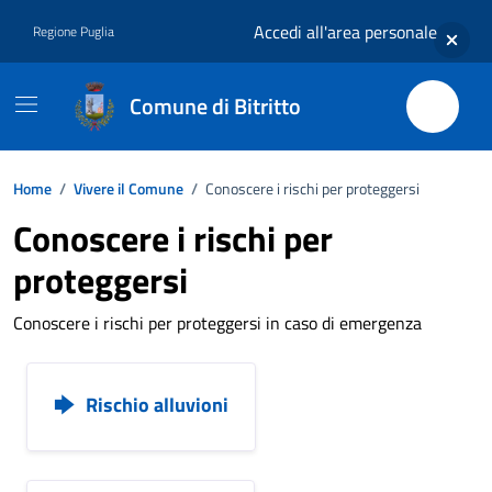
Vai ai contenuti
Vai al footer
Accedi all'area personale
Regione Puglia
Comune di Bitritto
Home
/
Vivere il Comune
/
Conoscere i rischi per proteggersi
Conoscere i rischi per
proteggersi
Conoscere i rischi per proteggersi in caso di emergenza
Rischio alluvioni