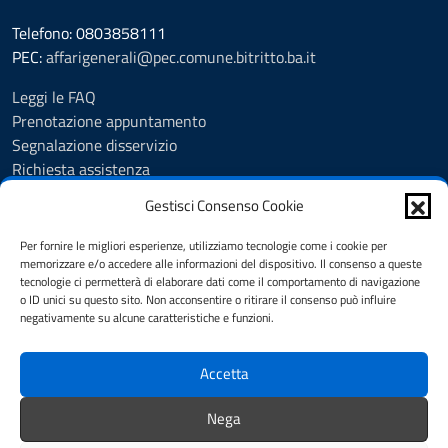
Telefono: 0803858111
PEC:
affarigenerali@pec.comune.bitritto.ba.it
Leggi le FAQ
Prenotazione appuntamento
Segnalazione disservizio
Richiesta assistenza
Feedback
Gestisci Consenso Cookie
Albo pretorio
Amministrazione trasparente
Per fornire le migliori esperienze, utilizziamo tecnologie come i cookie per
Informativa privacy
memorizzare e/o accedere alle informazioni del dispositivo. Il consenso a queste
tecnologie ci permetterà di elaborare dati come il comportamento di navigazione
Cookie Policy (UE)
o ID unici su questo sito. Non acconsentire o ritirare il consenso può influire
Dichiarazione di accessibilità
negativamente su alcune caratteristiche e funzioni.
Note legali
Accetta
SEGUICI SU
Nega
youtube
twitter
facebook