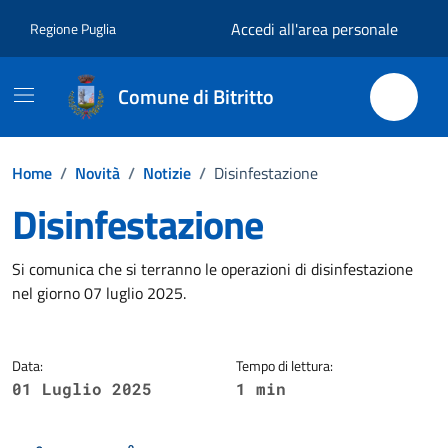
Vai ai contenuti
Vai al footer
Accedi all'area personale
Regione Puglia
Comune di Bitritto
Home
/
Novità
/
Notizie
/
Disinfestazione
Disinfestazione
Dettagli della notizia
Si comunica che si terranno le operazioni di disinfestazione
nel giorno 07 luglio 2025.
Data:
Tempo di lettura:
01 Luglio 2025
1 min