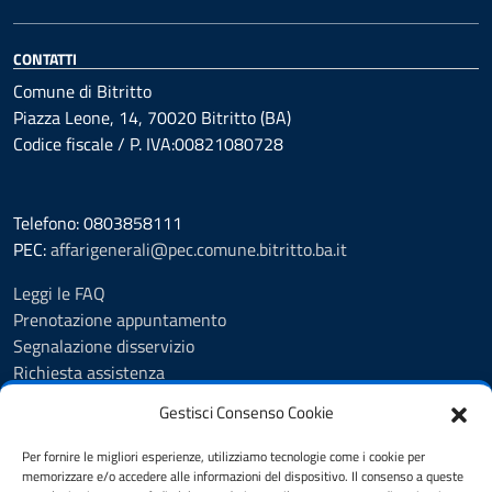
CONTATTI
Comune di Bitritto
Piazza Leone, 14, 70020 Bitritto (BA)
Codice fiscale / P. IVA:00821080728
Telefono: 0803858111
PEC:
affarigenerali@pec.comune.bitritto.ba.it
Leggi le FAQ
Prenotazione appuntamento
Segnalazione disservizio
Richiesta assistenza
Feedback
Gestisci Consenso Cookie
Albo pretorio
Amministrazione trasparente
Per fornire le migliori esperienze, utilizziamo tecnologie come i cookie per
Informativa privacy
memorizzare e/o accedere alle informazioni del dispositivo. Il consenso a queste