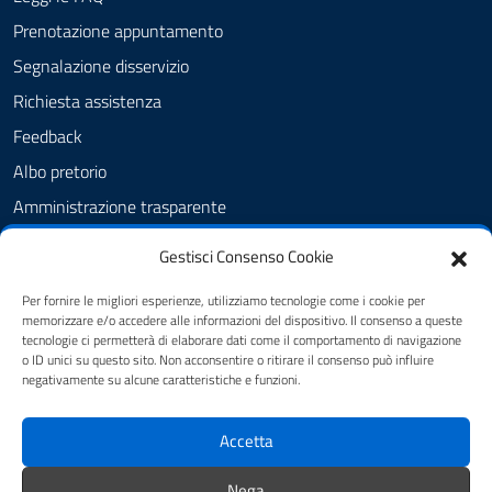
Prenotazione appuntamento
Segnalazione disservizio
Richiesta assistenza
Feedback
Albo pretorio
Amministrazione trasparente
Informativa privacy
Gestisci Consenso Cookie
Cookie Policy (UE)
Per fornire le migliori esperienze, utilizziamo tecnologie come i cookie per
Dichiarazione di accessibilità
memorizzare e/o accedere alle informazioni del dispositivo. Il consenso a queste
tecnologie ci permetterà di elaborare dati come il comportamento di navigazione
Note legali
o ID unici su questo sito. Non acconsentire o ritirare il consenso può influire
negativamente su alcune caratteristiche e funzioni.
SEGUICI SU
Accetta
youtube
twitter
facebook
Nega