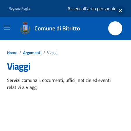
Vai ai contenuti
Vai al footer
Accedi all'area personale
Regione Puglia
Comune di Bitritto
Home
/
Argomenti
/
Viaggi
Viaggi
Dettagli dell'argomento
Servizi comunali, documenti, uffici, notizie ed eventi
relativi a Viaggi