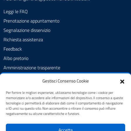
Leggi le FAQ
Prenotazione appuntamento
Segnalazione disservizio
Richiesta assistenza
Feedback
Albo pretorio
Amministrazione trasparente
Informativa privacy
Gestisci Consenso Cookie
Cookie Policy (UE)
Per fornire le migliori esperienze, utilizziamo tecnologie come i cookie per
Dichiarazione di accessibilità
memorizzare e/o accedere alle informazioni del dispositivo. Il consenso a queste
tecnologie ci permetterà di elaborare dati come il comportamento di navigazione
Note legali
o ID unici su questo sito. Non acconsentire o ritirare il consenso può influire
negativamente su alcune caratteristiche e funzioni.
SEGUICI SU
Accetta