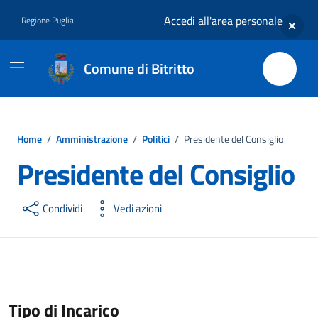
Vai ai contenuti
Vai al footer
Accedi all'area personale
Regione Puglia
Comune di Bitritto
Home
/
Amministrazione
/
Politici
/
Presidente del Consiglio
Presidente del Consiglio
Condividi
Vedi azioni
Tipo di Incarico