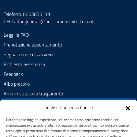
Telefono: 0803858111
PEC:
affarigenerali@pec.comune.bitritto.ba.it
Leggi le FAQ
Prenotazione appuntamento
Segnalazione disservizio
Richiesta assistenza
Feedback
Albo pretorio
Amministrazione trasparente
Informativa privacy
Gestisci Consenso Cookie
Cookie Policy (UE)
Per fornire le migliori esperienze, utilizziamo tecnologie come i cookie per
Dichiarazione di accessibilità
memorizzare e/o accedere alle informazioni del dispositivo. Il consenso a queste
tecnologie ci permetterà di elaborare dati come il comportamento di navigazione
Note legali
o ID unici su questo sito. Non acconsentire o ritirare il consenso può influire