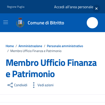
Vai ai contenuti
Vai al footer
Accedi all'area personale
Regione Puglia
Comune di Bitritto
Home
/
Amministrazione
/
Personale amministrativo
/
Membro Ufficio Finanza e Patrimonio
Membro Ufficio Finanza
e Patrimonio
Condividi
Vedi azioni