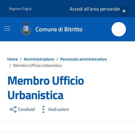
Vai ai contenuti
Vai al footer
Accedi all'area personale
Regione Puglia
Comune di Bitritto
Home
/
Amministrazione
/
Personale amministrativo
/
Membro Ufficio Urbanistica
Membro Ufficio
Urbanistica
Condividi
Vedi azioni