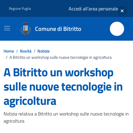
Vai ai contenuti
Vai al footer
Accedi all'area personale
Regione Puglia
Comune di Bitritto
Home
/
Novità
/
Notizie
/
A Bitritto un workshop sulle nuove tecnologie in agricoltura
A Bitritto un workshop
sulle nuove tecnologie in
agricoltura
Dettagli della notizia
Notizia relativa a Bitritto un workshop sulle nuove tecnologie in
agricoltura