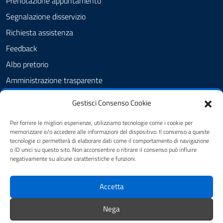
Prenotazione appuntamento
Segnalazione disservizio
Richiesta assistenza
Feedback
Albo pretorio
Amministrazione trasparente
Informativa privacy
Gestisci Consenso Cookie
Cookie Policy (UE)
Per fornire le migliori esperienze, utilizziamo tecnologie come i cookie per
Dichiarazione di accessibilità
memorizzare e/o accedere alle informazioni del dispositivo. Il consenso a queste
tecnologie ci permetterà di elaborare dati come il comportamento di navigazione
Note legali
o ID unici su questo sito. Non acconsentire o ritirare il consenso può influire
negativamente su alcune caratteristiche e funzioni.
SEGUICI SU
Accetta
youtube
twitter
facebook
Nega