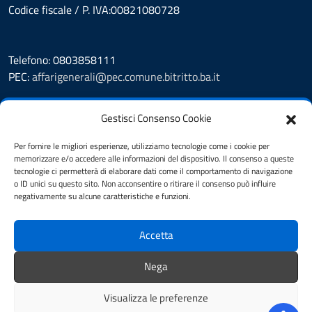
Codice fiscale / P. IVA:00821080728
Telefono: 0803858111
PEC:
affarigenerali@pec.comune.bitritto.ba.it
Leggi le FAQ
Gestisci Consenso Cookie
Prenotazione appuntamento
Segnalazione disservizio
Per fornire le migliori esperienze, utilizziamo tecnologie come i cookie per
Richiesta assistenza
memorizzare e/o accedere alle informazioni del dispositivo. Il consenso a queste
Feedback
tecnologie ci permetterà di elaborare dati come il comportamento di navigazione
o ID unici su questo sito. Non acconsentire o ritirare il consenso può influire
Albo pretorio
negativamente su alcune caratteristiche e funzioni.
Amministrazione trasparente
Informativa privacy
Accetta
Cookie Policy (UE)
Dichiarazione di accessibilità
Nega
Note legali
Visualizza le preferenze