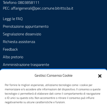
Telefono: 0803858111
PEC:
affarigenerali@pec.comune.bitritto.ba.it
Leggi le FAQ
Prenotazione appuntamento
Segnalazione disservizio
Richiesta assistenza
Feedback
Albo pretorio
Amministrazione trasparente
Informativa privacy
Gestisci Consenso Cookie
Cookie Policy (UE)
Per fornire le migliori esperienze, utilizziamo tecnologie come i cookie per
Dichiarazione di accessibilità
memorizzare e/o accedere alle informazioni del dispositivo. Il consenso a queste
tecnologie ci permetterà di elaborare dati come il comportamento di navigazione
Note legali
o ID unici su questo sito. Non acconsentire o ritirare il consenso può influire
negativamente su alcune caratteristiche e funzioni.