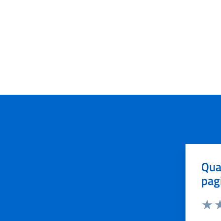
Qua
pag
Valut
Va