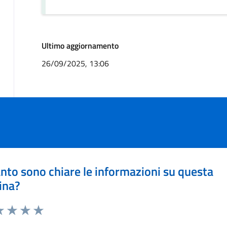
Ultimo aggiornamento
26/09/2025, 13:06
nto sono chiare le informazioni su questa
ina?
a 1 stelle su 5
luta 2 stelle su 5
Valuta 3 stelle su 5
Valuta 4 stelle su 5
Valuta 5 stelle su 5