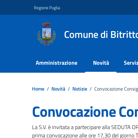
Vai ai contenuti
Vai al footer
Regione Puglia
Comune di Bitritt
Amministrazione
Novità
Serviz
Home
/
Novità
/
Notizie
/
Convocazione Consig
Convocazione Co
Dettagli della notizi
La S.V. è invitata a partecipare alla SEDUTA O
prima convocazione alle ore 17,30 del giorn