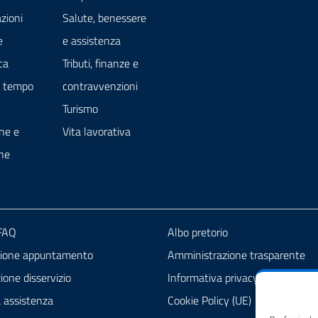
zioni
Salute, benessere
e
e assistenza
ca
Tributi, finanze e
e tempo
contravvenzioni
Turismo
ne e
Vita lavorativa
ne
 FAQ
Albo pretorio
zione appuntamento
Amministrazione trasparente
one disservizio
Informativa privacy
a assistenza
Cookie Policy (UE)