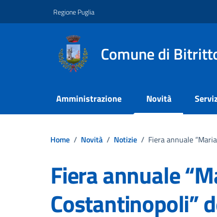
Vai ai contenuti
Vai al footer
Regione Puglia
Comune di Bitritt
Amministrazione
Novità
Serviz
Home
/
Novità
/
Notizie
/
Fiera annuale “Maria
Fiera annuale “Ma
Costantinopoli” 