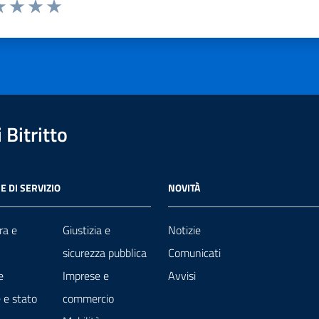
a 1 stelle su 5
luta 2 stelle su 5
Valuta 3 stelle su 5
Valuta 4 stelle su 5
Valuta 5 stelle su 5
Bitritto
E DI SERVIZIO
NOVITÀ
ra e
Giustizia e
Notizie
sicurezza pubblica
Comunicati
e
Imprese e
Avvisi
 e stato
commercio