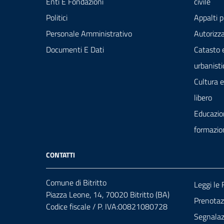
Enti E Fondazioni
civile
Politici
Appalti p
Personale Amministrativo
Autorizza
Documenti E Dati
Catasto 
urbanisti
Cultura 
libero
Educazio
formazio
CONTATTI
Comune di Bitritto
Leggi le
Piazza Leone, 14, 70020 Bitritto (BA)
Prenota
Codice fiscale / P. IVA:00821080728
Segnalazi