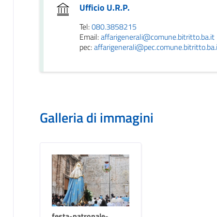
Ufficio U.R.P.
Tel:
080.3858215
Email:
affarigenerali@comune.bitritto.ba.it
pec:
affarigenerali@pec.comune.bitritto.ba.
Galleria di immagini
festa-patronale-