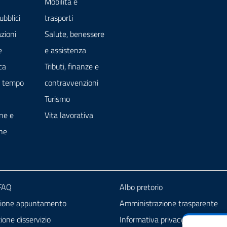
Mobilità e
ubblici
trasporti
zioni
Salute, benessere
e
e assistenza
ca
Tributi, finanze e
e tempo
contravvenzioni
Turismo
ne e
Vita lavorativa
ne
 FAQ
Albo pretorio
zione appuntamento
Amministrazione trasparente
one disservizio
Informativa privacy