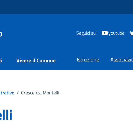
o
Seguici su:
youtube
Istruzione
Associazi
i
Vivere il Comune
trativo
/
Crescenza Montelli
li