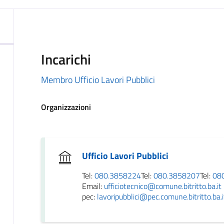
Incarichi
Membro Ufficio Lavori Pubblici
Organizzazioni
Ufficio Lavori Pubblici
Tel:
080.3858224
Tel:
080.3858207
Tel:
08
Email:
ufficiotecnico@comune.bitritto.ba.it
pec:
lavoripubblici@pec.comune.bitritto.ba.i