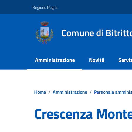
Vai ai contenuti
Vai al footer
Regione Puglia
Comune di Bitritt
Amministrazione
Novità
Serviz
Home
/
Amministrazione
/
Personale amminis
Crescenza Montel