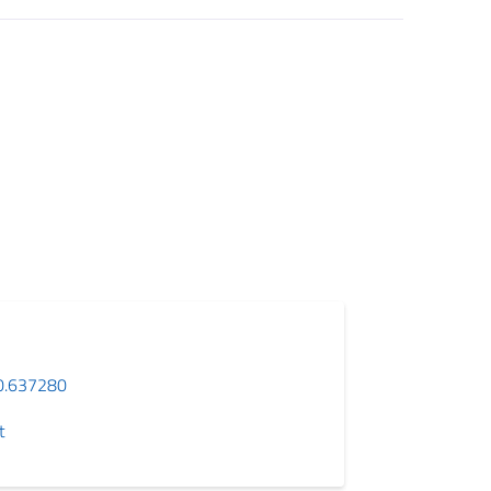
0.637280
t