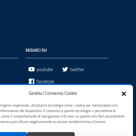
SEGUICI SU
youtube
twitter
facebook
Gestisci Consenso Cookie
e migliori esperienze, utilizziamo tecnologie come i cookie per memorizzare e/o
 informazioni del dispositivo. Il consenso a queste tecnologie ci permetterà di
i come il comportamento di navigazione o ID unici su questo sito. Non acconsentire
consenso può influire negativamente su alcune caratteristiche e funzioni.