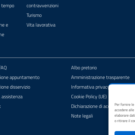
e tempo
contravvenzioni
Turismo
ne e
Vita lavorativa
ne
 FAQ
Albo pretorio
zione appuntamento
Amministrazione trasparente
one disservizio
Informativa privacy
a assistenza
Cookie Policy (UE)
Per fornire l
k
Dichiarazione di accessibilità
accedere alle
Note legali
elaborare dat
o ritirare il 