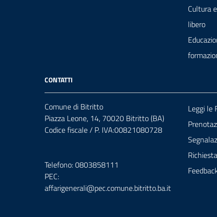
Cultura 
libero
Educazio
formazio
CONTATTI
Comune di Bitritto
Leggi le
Piazza Leone, 14, 70020 Bitritto (BA)
Prenota
Codice fiscale / P. IVA:00821080728
Segnalazi
Richiest
Telefono: 0803858111
Feedbac
PEC:
affarigenerali@pec.comune.bitritto.ba.it