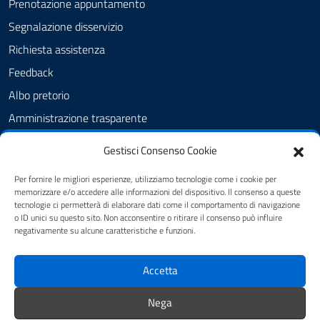
Prenotazione appuntamento
Segnalazione disservizio
Richiesta assistenza
Feedback
Albo pretorio
Amministrazione trasparente
Informativa privacy
Gestisci Consenso Cookie
Cookie Policy (UE)
Per fornire le migliori esperienze, utilizziamo tecnologie come i cookie per
Dichiarazione di accessibilità
memorizzare e/o accedere alle informazioni del dispositivo. Il consenso a queste
tecnologie ci permetterà di elaborare dati come il comportamento di navigazione
Note legali
o ID unici su questo sito. Non acconsentire o ritirare il consenso può influire
negativamente su alcune caratteristiche e funzioni.
SEGUICI SU
Accetta
youtube
twitter
facebook
Nega