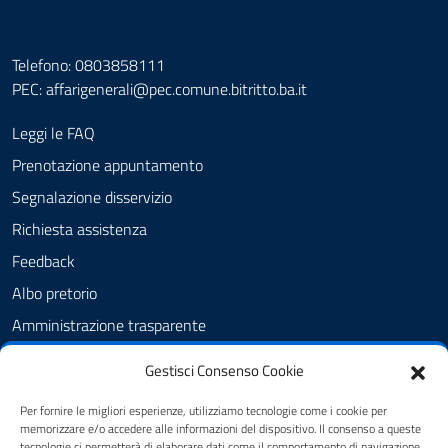
Telefono: 0803858111
PEC:
affarigenerali@pec.comune.bitritto.ba.it
Leggi le FAQ
Prenotazione appuntamento
Segnalazione disservizio
Richiesta assistenza
Feedback
Albo pretorio
Amministrazione trasparente
Informativa privacy
Gestisci Consenso Cookie
Cookie Policy (UE)
Per fornire le migliori esperienze, utilizziamo tecnologie come i cookie per
Dichiarazione di accessibilità
memorizzare e/o accedere alle informazioni del dispositivo. Il consenso a queste
tecnologie ci permetterà di elaborare dati come il comportamento di navigazione