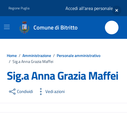
Vai ai contenuti
Vai al footer
Accedi all'area personale
Regione Puglia
Comune di Bitritto
Home
/
Amministrazione
/
Personale amministrativo
/
Sig.a Anna Grazia Maffei
Sig.a Anna Grazia Maffei
Condividi
Vedi azioni