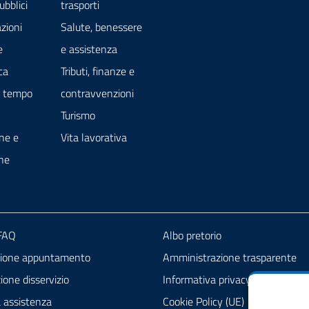
ubblici
trasporti
zioni
Salute, benessere
e
e assistenza
ca
Tributi, finanze e
e tempo
contravvenzioni
Turismo
ne e
Vita lavorativa
ne
 FAQ
Albo pretorio
zione appuntamento
Amministrazione trasparente
one disservizio
Informativa privacy
a assistenza
Cookie Policy (UE)