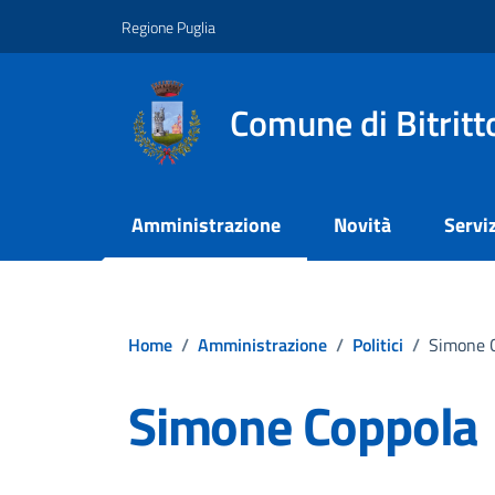
Vai ai contenuti
Vai al footer
Regione Puglia
Comune di Bitritt
Amministrazione
Novità
Serviz
Home
/
Amministrazione
/
Politici
/
Simone 
Simone Coppola