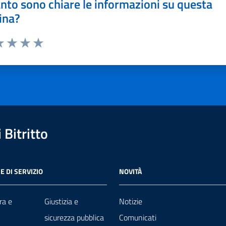
nto sono chiare le informazioni su questa
ina?
a 1 stelle su 5
luta 2 stelle su 5
Valuta 3 stelle su 5
Valuta 4 stelle su 5
Valuta 5 stelle su 5
Bitritto
E DI SERVIZIO
NOVITÀ
ra e
Giustizia e
Notizie
sicurezza pubblica
Comunicati