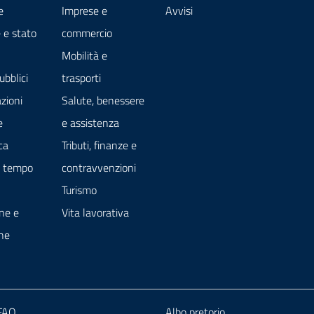
e
Imprese e
Avvisi
 e stato
commercio
Mobilità e
ubblici
trasporti
zioni
Salute, benessere
e
e assistenza
ca
Tributi, finanze e
e tempo
contravvenzioni
Turismo
ne e
Vita lavorativa
ne
 FAQ
Albo pretorio