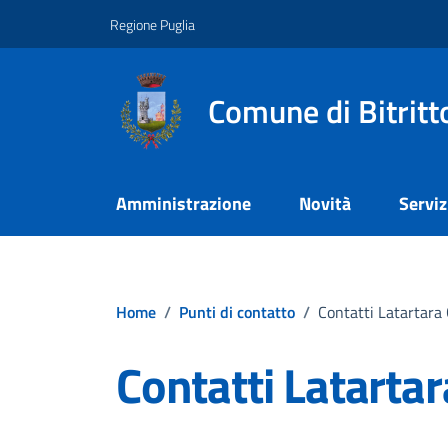
Vai ai contenuti
Vai al footer
Regione Puglia
Comune di Bitritt
Amministrazione
Novità
Serviz
Home
/
Punti di contatto
/
Contatti Latartara
Contatti Latarta