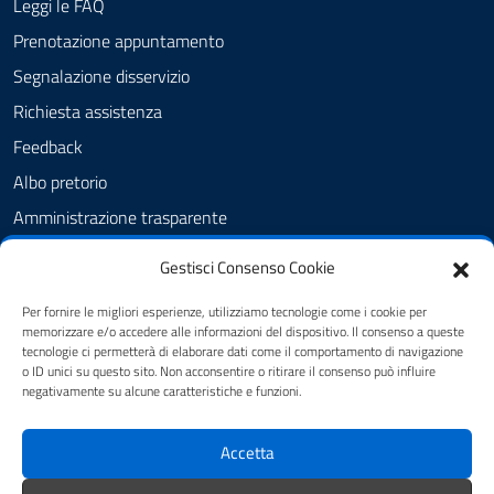
Leggi le FAQ
Prenotazione appuntamento
Segnalazione disservizio
Richiesta assistenza
Feedback
Albo pretorio
Amministrazione trasparente
Informativa privacy
Gestisci Consenso Cookie
Cookie Policy (UE)
Per fornire le migliori esperienze, utilizziamo tecnologie come i cookie per
Dichiarazione di accessibilità
memorizzare e/o accedere alle informazioni del dispositivo. Il consenso a queste
tecnologie ci permetterà di elaborare dati come il comportamento di navigazione
Note legali
o ID unici su questo sito. Non acconsentire o ritirare il consenso può influire
negativamente su alcune caratteristiche e funzioni.
SEGUICI SU
Accetta
youtube
twitter
facebook