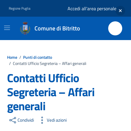
Vai ai contenuti
Vai al footer
Accedi all'area personale
Regione Puglia
Comune di Bitritto
Home
/
Punti di contatto
/
Contatti Ufficio Segreteria – Affari generali
Contatti Ufficio
Segreteria – Affari
generali
Condividi
Vedi azioni