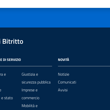
a 1 stelle su 5
luta 2 stelle su 5
Valuta 3 stelle su 5
Valuta 4 stelle su 5
Valuta 5 stelle su 5
Bitritto
E DI SERVIZIO
NOVITÀ
ra e
Giustizia e
Notizie
sicurezza pubblica
Comunicati
e
Imprese e
Avvisi
 e stato
commercio
Mobilità e