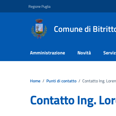
Vai ai contenuti
Vai al footer
Regione Puglia
Comune di Bitritt
Amministrazione
Novità
Serviz
Home
/
Punti di contatto
/
Contatto Ing. Lor
Contatto Ing. L