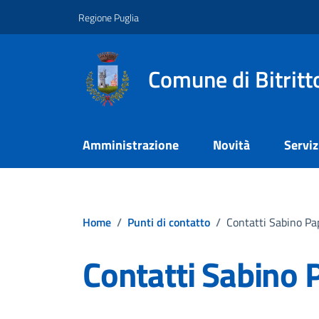
Vai ai contenuti
Vai al footer
Regione Puglia
Comune di Bitritt
Amministrazione
Novità
Serviz
Home
/
Punti di contatto
/
Contatti Sabino Pa
Contatti Sabino 