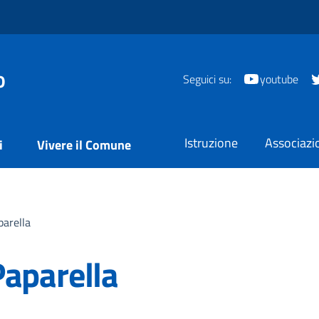
o
Seguici su:
youtube
Istruzione
Associazi
i
Vivere il Comune
parella
Paparella