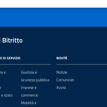
a 1 stelle su 5
luta 2 stelle su 5
Valuta 3 stelle su 5
Valuta 4 stelle su 5
Valuta 5 stelle su 5
Bitritto
E DI SERVIZIO
NOVITÀ
ra e
Giustizia e
Notizie
sicurezza pubblica
Comunicati
e
Imprese e
Avvisi
 e stato
commercio
Mobilità e