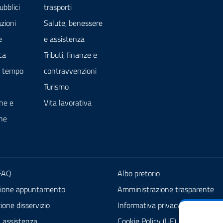
ubblici
trasporti
zioni
Salute, benessere
e
e assistenza
ca
Tributi, finanze e
e tempo
contravvenzioni
Turismo
ne e
Vita lavorativa
ne
 FAQ
Albo pretorio
zione appuntamento
Amministrazione trasparente
one disservizio
Informativa privacy
a assistenza
Cookie Policy (UE)