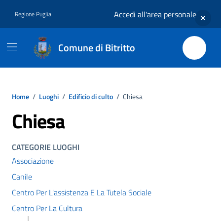
Vai ai contenuti
Vai al footer
Accedi all'area personale
Regione Puglia
Comune di Bitritto
Home
/
Luoghi
/
Edificio di culto
/
Chiesa
Chiesa
CATEGORIE LUOGHI
Associazione
Canile
Centro Per L'assistenza E La Tutela Sociale
Centro Per La Cultura