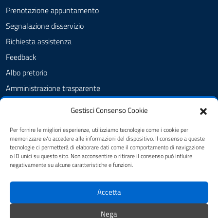
Prenotazione appuntamento
Segnalazione disservizio
Richiesta assistenza
Feedback
Albo pretorio
Amministrazione trasparente
Informativa privacy
Gestisci Consenso Cookie
Cookie Policy (UE)
Per fornire le migliori esperienze, utilizziamo tecnologie come i cookie per
Dichiarazione di accessibilità
memorizzare e/o accedere alle informazioni del dispositivo. Il consenso a queste
tecnologie ci permetterà di elaborare dati come il comportamento di navigazione
Note legali
o ID unici su questo sito. Non acconsentire o ritirare il consenso può influire
negativamente su alcune caratteristiche e funzioni.
SEGUICI SU
Accetta
youtube
twitter
facebook
Nega