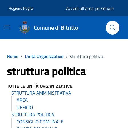
Vai ai contenuti
Vai al footer
Accedi all'area personale
Regione Puglia
Comune di Bitritto
Home
/
Unità Organizzative
/
struttura politica
struttura politica
TUTTE LE UNITÀ ORGANIZZATIVE
STRUTTURA AMMINISTRATIVA
AREA
UFFICIO
STRUTTURA POLITICA
CONSIGLIO COMUNALE