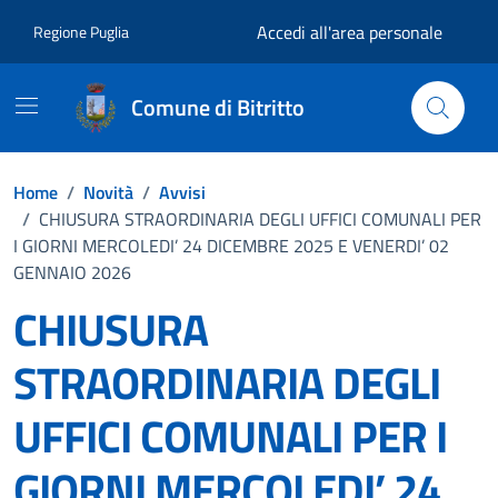
Vai ai contenuti
Vai al footer
Accedi all'area personale
Regione Puglia
Comune di Bitritto
Home
/
Novità
/
Avvisi
/
CHIUSURA STRAORDINARIA DEGLI UFFICI COMUNALI PER
I GIORNI MERCOLEDI’ 24 DICEMBRE 2025 E VENERDI’ 02
GENNAIO 2026
CHIUSURA
STRAORDINARIA DEGLI
UFFICI COMUNALI PER I
GIORNI MERCOLEDI’ 24