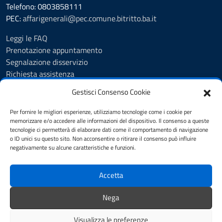
Telefono: 0803858111
PEC:
affarigenerali@pec.comune.bitritto.ba.it
Leggi le FAQ
Prenotazione appuntamento
Segnalazione disservizio
Richiesta assistenza
Feedback
Gestisci Consenso Cookie
Albo pretorio
Amministrazione trasparente
Per fornire le migliori esperienze, utilizziamo tecnologie come i cookie per
Informativa privacy
memorizzare e/o accedere alle informazioni del dispositivo. Il consenso a queste
tecnologie ci permetterà di elaborare dati come il comportamento di navigazione
Cookie Policy (UE)
o ID unici su questo sito. Non acconsentire o ritirare il consenso può influire
Dichiarazione di accessibilità
negativamente su alcune caratteristiche e funzioni.
Note legali
Accetta
SEGUICI SU
Nega
youtube
twitter
facebook
Visualizza le preferenze