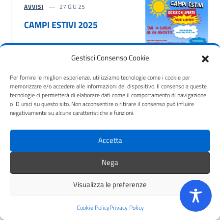
AVVISI
27 GIU 25
CAMPI ESTIVI 2025
Gestisci Consenso Cookie
Per fornire le migliori esperienze, utilizziamo tecnologie come i cookie per
memorizzare e/o accedere alle informazioni del dispositivo. Il consenso a queste
tecnologie ci permetterà di elaborare dati come il comportamento di navigazione
o ID unici su questo sito. Non acconsentire o ritirare il consenso può influire
negativamente su alcune caratteristiche e funzioni.
AVVISI
11 GIU 25
BITRITTO ESTATE 2025 –
Accetta
Avviso pubblico per
l’individuazione di
Nega
soggetti sponsor
Visualizza le preferenze
Cookie Policy
Privacy Policy