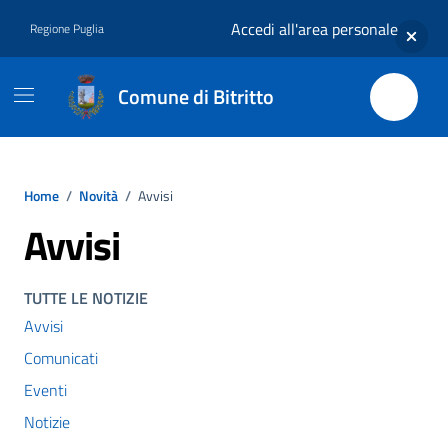
Vai ai contenuti
Vai al footer
Accedi all'area personale
Regione Puglia
Comune di Bitritto
Home
/
Novità
/
Avvisi
Avvisi
TUTTE LE NOTIZIE
Avvisi
Comunicati
Eventi
Notizie