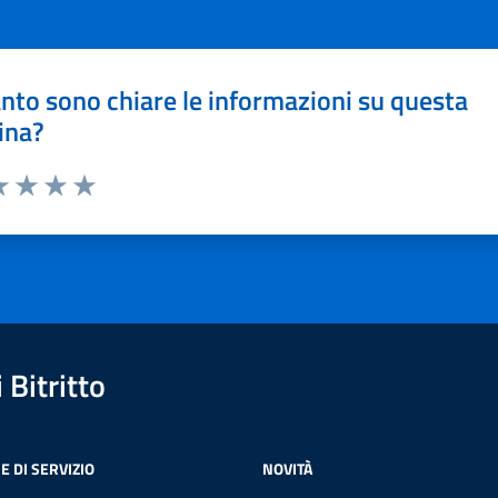
nto sono chiare le informazioni su questa
ina?
a 1 stelle su 5
luta 2 stelle su 5
Valuta 3 stelle su 5
Valuta 4 stelle su 5
Valuta 5 stelle su 5
Bitritto
E DI SERVIZIO
NOVITÀ