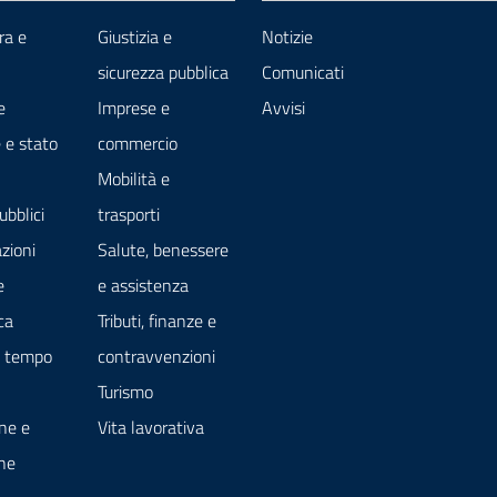
ra e
Giustizia e
Notizie
sicurezza pubblica
Comunicati
e
Imprese e
Avvisi
 e stato
commercio
Mobilità e
ubblici
trasporti
zioni
Salute, benessere
e
e assistenza
ca
Tributi, finanze e
e tempo
contravvenzioni
Turismo
ne e
Vita lavorativa
ne