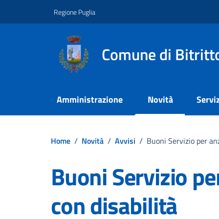
Vai ai contenuti
Vai al footer
Regione Puglia
Comune di Bitritt
Amministrazione
Novità
Serviz
Home
/
Novità
/
Avvisi
/
Buoni Servizio per anz
Buoni Servizio pe
con disabilità