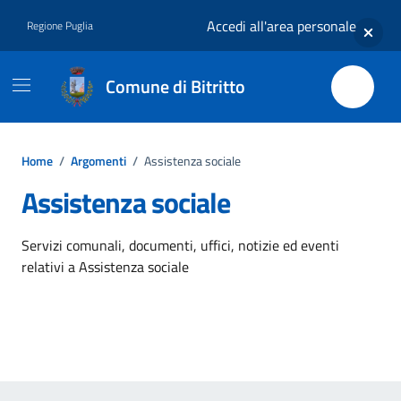
Vai ai contenuti
Vai al footer
Accedi all'area personale
Regione Puglia
Comune di Bitritto
Home
/
Argomenti
/
Assistenza sociale
Assistenza sociale
Dettagli dell'argomento
Servizi comunali, documenti, uffici, notizie ed eventi
relativi a Assistenza sociale