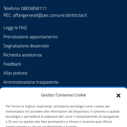
Telefono: 0803858111
PEC:
affarigenerali@pec.comune.bitritto.ba.it
Leggi le FAQ
Prenotazione appuntamento
Segnalazione disservizio
Richiesta assistenza
Feedback
Albo pretorio
Amministrazione trasparente
Informativa privacy
Gestisci Consenso Cookie
Cookie Policy (UE)
Per fornire le migliori esperienze, utilizziamo tecnologie come i cookie per
Dichiarazione di accessibilità
memorizzare e/o accedere alle informazioni del dispositivo. Il consenso a queste
tecnologie ci permetterà di elaborare dati come il comportamento di navigazione
Note legali
o ID unici su questo sito. Non acconsentire o ritirare il consenso può influire
negativamente su alcune caratteristiche e funzioni.