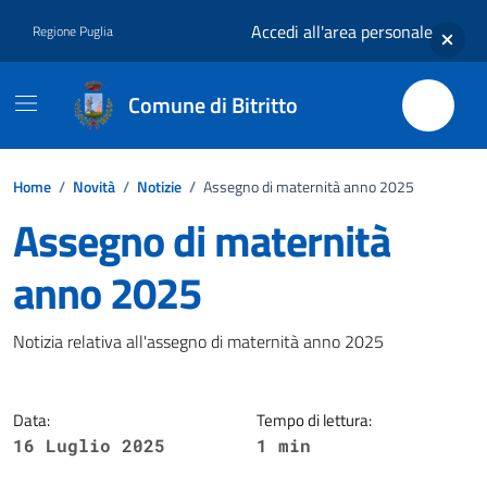
Vai ai contenuti
Vai al footer
Accedi all'area personale
Regione Puglia
Comune di Bitritto
Home
/
Novità
/
Notizie
/
Assegno di maternità anno 2025
Assegno di maternità
anno 2025
Dettagli della notizia
Notizia relativa all'assegno di maternità anno 2025
Data:
Tempo di lettura:
16 Luglio 2025
1 min