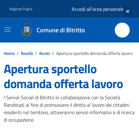
Vai ai contenuti
Vai al footer
Accedi all'area personale
Regione Puglia
Comune di Bitritto
Home
/
Novità
/
Avvisi
/
Apertura sportello domanda offerta lavoro
Apertura sportello
domanda offerta lavoro
Dettagli della notizia
I Servizi Sociali di Bitritto in collaborazione con la Società
Randstad, al fine di promuovere il diritto al lavoro dei cittadini
residenti nel territorio, attiveranno servizi informativi e di ricerca
di occupazione.