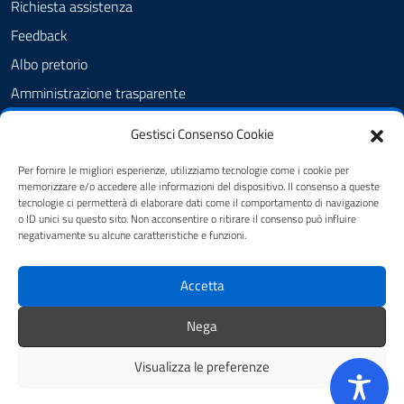
Richiesta assistenza
Feedback
Albo pretorio
Amministrazione trasparente
Informativa privacy
Gestisci Consenso Cookie
Cookie Policy (UE)
Per fornire le migliori esperienze, utilizziamo tecnologie come i cookie per
Dichiarazione di accessibilità
memorizzare e/o accedere alle informazioni del dispositivo. Il consenso a queste
tecnologie ci permetterà di elaborare dati come il comportamento di navigazione
Note legali
o ID unici su questo sito. Non acconsentire o ritirare il consenso può influire
negativamente su alcune caratteristiche e funzioni.
SEGUICI SU
Accetta
youtube
twitter
facebook
Nega
Visualizza le preferenze
Mappa del sito
Credits