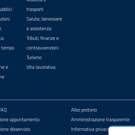
ubblici
trasporti
zioni
Salute, benessere
e
e assistenza
ca
Tributi, finanze e
e tempo
contravvenzioni
Turismo
ne e
Vita lavorativa
ne
 FAQ
Albo pretorio
zione appuntamento
Amministrazione trasparente
one disservizio
Informativa privacy