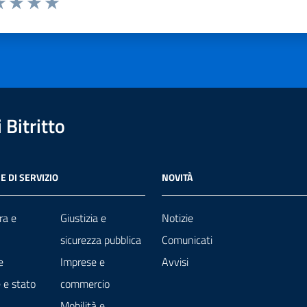
a 1 stelle su 5
luta 2 stelle su 5
Valuta 3 stelle su 5
Valuta 4 stelle su 5
Valuta 5 stelle su 5
Bitritto
E DI SERVIZIO
NOVITÀ
ra e
Giustizia e
Notizie
sicurezza pubblica
Comunicati
e
Imprese e
Avvisi
 e stato
commercio
Mobilità e