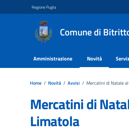
Vai ai contenuti
Vai al footer
Regione Puglia
Comune di Bitritt
Amministrazione
Novità
Serviz
Home
/
Novità
/
Avvisi
/
Mercatini di Natale al
Mercatini di Natal
Limatola