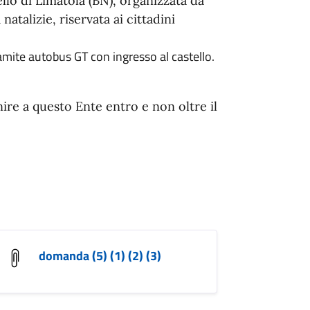
ello di Limatola (BN), organizzata da
atalizie, riservata ai cittadini
amite autobus GT con ingresso al castello.
re a questo Ente entro e non oltre il
domanda (5) (1) (2) (3)