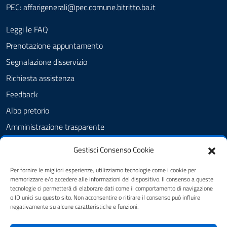
PEC:
affarigenerali@pec.comune.bitritto.ba.it
Leggi le FAQ
Prenotazione appuntamento
Segnalazione disservizio
Richiesta assistenza
Feedback
Albo pretorio
Amministrazione trasparente
Informativa privacy
Gestisci Consenso Cookie
Cookie Policy (UE)
Per fornire le migliori esperienze, utilizziamo tecnologie come i cookie per
Dichiarazione di accessibilità
memorizzare e/o accedere alle informazioni del dispositivo. Il consenso a queste
tecnologie ci permetterà di elaborare dati come il comportamento di navigazione
Note legali
o ID unici su questo sito. Non acconsentire o ritirare il consenso può influire
negativamente su alcune caratteristiche e funzioni.