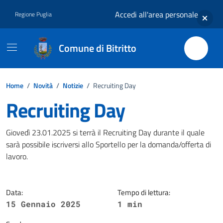
Vai ai contenuti
Vai al footer
Accedi all'area personale
Regione Puglia
Comune di Bitritto
Home
/
Novità
/
Notizie
/
Recruiting Day
Recruiting Day
Dettagli della notizia
Giovedì 23.01.2025 si terrà il Recruiting Day durante il quale
sarà possibile iscriversi allo Sportello per la domanda/offerta di
lavoro.
Data:
Tempo di lettura:
15 Gennaio 2025
1 min