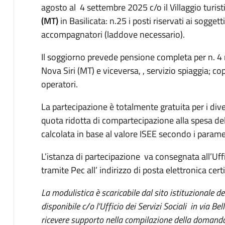
agosto al 4 settembre 2025 c/o il Villaggio turist
(MT)
in Basilicata: n.25 i posti riservati ai soggetti
accompagnatori (laddove necessario).
Il soggiorno prevede pensione completa per n. 4 no
Nova Siri (MT) e viceversa, , servizio spiaggia; c
operatori.
La partecipazione è totalmente gratuita per i div
quota ridotta di compartecipazione alla spesa de
calcolata in base al valore ISEE secondo i parametr
L’istanza di partecipazione va consegnata all’Uffic
tramite Pec all’ indirizzo di posta elettronica cert
La modulistica è scaricabile dal sito istituzionale 
disponibile c/o l'Ufficio dei Servizi Sociali in via Bel
ricevere supporto nella compilazione della domanda