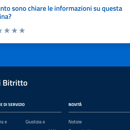
nto sono chiare le informazioni su questa
ina?
a 1 stelle su 5
luta 2 stelle su 5
Valuta 3 stelle su 5
Valuta 4 stelle su 5
Valuta 5 stelle su 5
Bitritto
E DI SERVIZIO
NOVITÀ
ra e
Giustizia e
Notizie