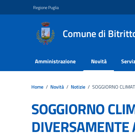
Vai ai contenuti
Vai al footer
Regione Puglia
Comune di Bitritt
Amministrazione
Novità
Serviz
Home
/
Novità
/
Notizie
/
SOGGIORNO CLIMATI
SOGGIORNO CLIM
DIVERSAMENTE AB