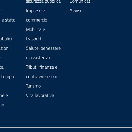
sicurezza pubblica
Comunicati
e
Imprese e
Avvisi
 e stato
commercio
Mobilità e
ubblici
trasporti
zioni
Salute, benessere
e
e assistenza
ca
Tributi, finanze e
e tempo
contravvenzioni
Turismo
ne e
Vita lavorativa
ne