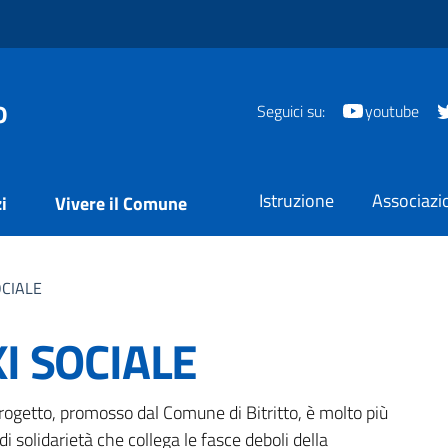
o
Seguici su:
youtube
Istruzione
Associazi
i
Vivere il Comune
OCIALE
I SOCIALE
a
tto, promosso dal Comune di Bitritto, è molto più
 solidarietà che collega le fasce deboli della