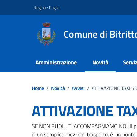
Vai ai contenuti
Vai al footer
Regione Puglia
Comune di Bitritt
Amministrazione
Novità
Serviz
Home
/
Novità
/
Avvisi
/
ATTIVAZIONE TAXI S
ATTIVAZIONE TAX
Dettagli della notizi
SE NON PUOI… TI ACCOMPAGNIAMO NOI! Il proge
di un semplice mezzo di trasporto, è un ponte di