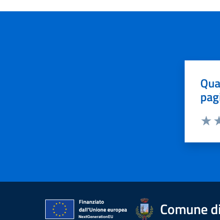
Qua
pag
Valut
Va
Comune di 