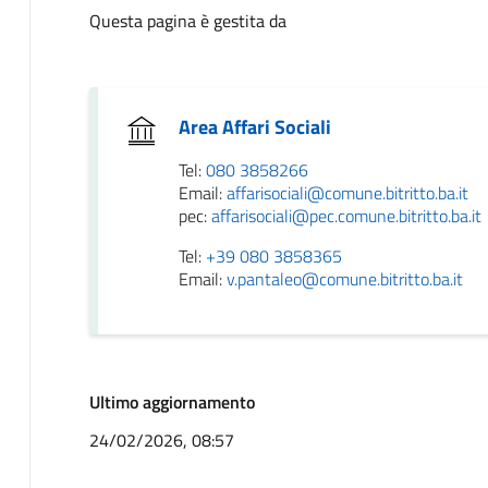
Questa pagina è gestita da
Area Affari Sociali
Tel:
080 3858266
Email:
affarisociali@comune.bitritto.ba.it
pec:
affarisociali@pec.comune.bitritto.ba.it
Tel:
+39 080 3858365
Email:
v.pantaleo@comune.bitritto.ba.it
Ultimo aggiornamento
24/02/2026, 08:57