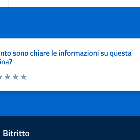
nto sono chiare le informazioni su questa
ina?
a 1 stelle su 5
luta 2 stelle su 5
Valuta 3 stelle su 5
Valuta 4 stelle su 5
Valuta 5 stelle su 5
Bitritto