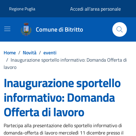
Vai ai contenuti
Vai al footer
Accedi all'area personale
Regione Puglia
Comune di Bitritto
Home
/
Novità
/
eventi
/
Inaugurazione sportello informativo: Domanda Offerta di
lavoro
Inaugurazione sportello
informativo: Domanda
Offerta di lavoro
Dettagli della notizia
Partecipa alla presentazione dello sportello informativo di
domanda-offerta di lavoro mercoledì 11 dicembre presso il