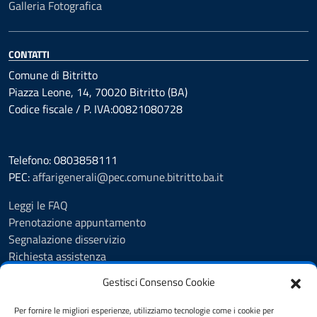
Galleria Fotografica
CONTATTI
Comune di Bitritto
Piazza Leone, 14, 70020 Bitritto (BA)
Codice fiscale / P. IVA:00821080728
Telefono: 0803858111
PEC:
affarigenerali@pec.comune.bitritto.ba.it
Leggi le FAQ
Prenotazione appuntamento
Segnalazione disservizio
Richiesta assistenza
Feedback
Gestisci Consenso Cookie
Albo pretorio
Amministrazione trasparente
Per fornire le migliori esperienze, utilizziamo tecnologie come i cookie per