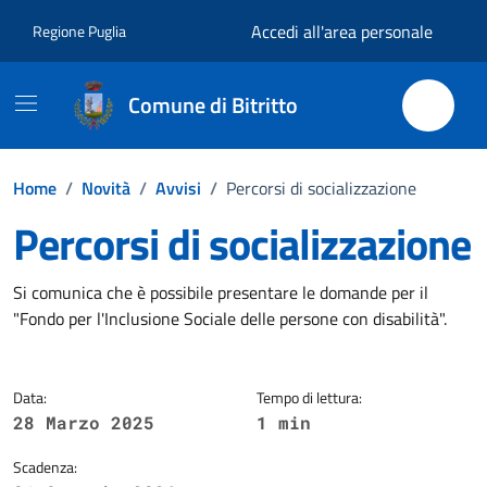
Vai ai contenuti
Vai al footer
Accedi all'area personale
Regione Puglia
Comune di Bitritto
Home
/
Novità
/
Avvisi
/
Percorsi di socializzazione
Percorsi di socializzazione
Dettagli della notizia
Si comunica che è possibile presentare le domande per il
"Fondo per l'Inclusione Sociale delle persone con disabilità".
Data:
Tempo di lettura:
28 Marzo 2025
1 min
Scadenza: