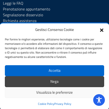
Leggi le FAQ
Prenotazione appuntamento
Segnalazione disservizio
Richiesta assistenza
Feedback
Gestisci Consenso Cookie
Albo pretorio
Amministrazione trasparente
Per fornire le migliori esperienze, utilizziamo tecnologie come i cookie per
Informativa privacy
memorizzare e/o accedere alle informazioni del dispositivo. Il consenso a queste
tecnologie ci permetterà di elaborare dati come il comportamento di navigazione
Cookie Policy (UE)
o ID unici su questo sito. Non acconsentire o ritirare il consenso può influire
Dichiarazione di accessibilità
negativamente su alcune caratteristiche e funzioni.
Note legali
Accetta
SEGUICI SU
Nega
youtube
twitter
facebook
Visualizza le preferenze
Mappa del sito
Credits
Cookie Policy
Privacy Policy