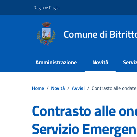
Vai ai contenuti
Vai al footer
Regione Puglia
Comune di Bitritt
Amministrazione
Novità
Serviz
Home
/
Novità
/
Avvisi
/
Contrasto alle ondate
Contrasto alle on
Servizio Emergen