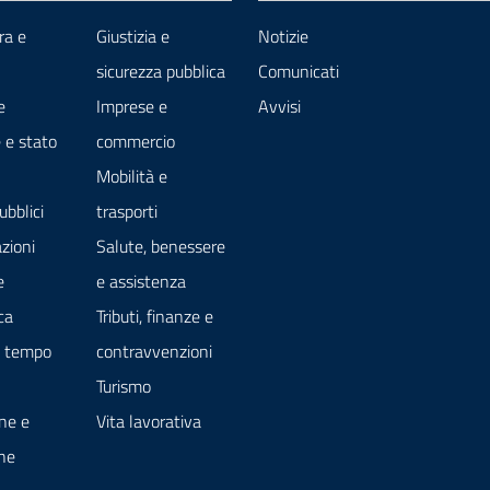
ra e
Giustizia e
Notizie
sicurezza pubblica
Comunicati
e
Imprese e
Avvisi
 e stato
commercio
Mobilità e
ubblici
trasporti
zioni
Salute, benessere
e
e assistenza
ca
Tributi, finanze e
e tempo
contravvenzioni
Turismo
ne e
Vita lavorativa
ne