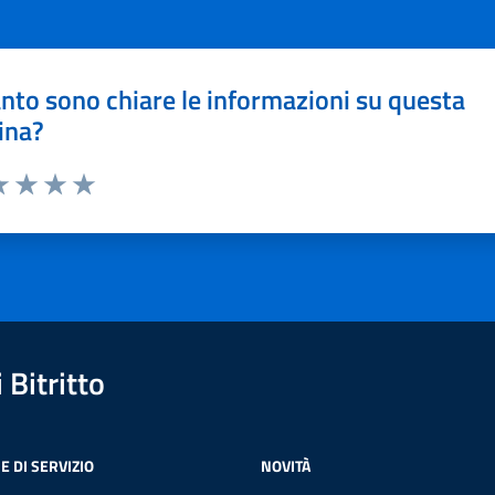
nto sono chiare le informazioni su questa
ina?
a 1 stelle su 5
luta 2 stelle su 5
Valuta 3 stelle su 5
Valuta 4 stelle su 5
Valuta 5 stelle su 5
Bitritto
E DI SERVIZIO
NOVITÀ