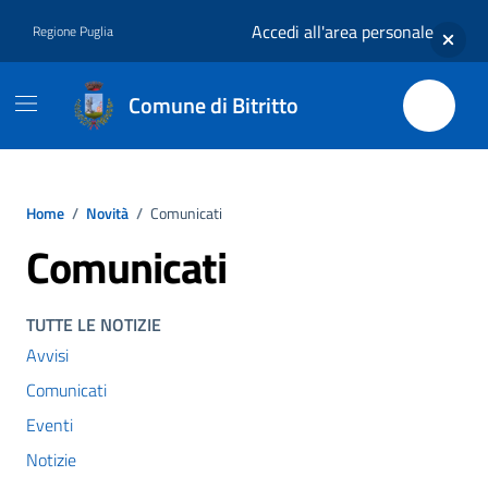
Vai ai contenuti
Vai al footer
Accedi all'area personale
Regione Puglia
Comune di Bitritto
Home
/
Novità
/
Comunicati
Comunicati
TUTTE LE NOTIZIE
Avvisi
Comunicati
Eventi
Notizie