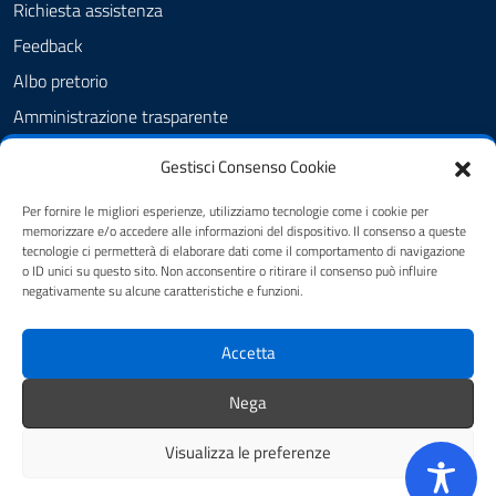
Richiesta assistenza
Feedback
Albo pretorio
Amministrazione trasparente
Informativa privacy
Gestisci Consenso Cookie
Cookie Policy (UE)
Per fornire le migliori esperienze, utilizziamo tecnologie come i cookie per
Dichiarazione di accessibilità
memorizzare e/o accedere alle informazioni del dispositivo. Il consenso a queste
tecnologie ci permetterà di elaborare dati come il comportamento di navigazione
Note legali
o ID unici su questo sito. Non acconsentire o ritirare il consenso può influire
negativamente su alcune caratteristiche e funzioni.
SEGUICI SU
Accetta
youtube
twitter
facebook
Nega
Visualizza le preferenze
Mappa del sito
Credits