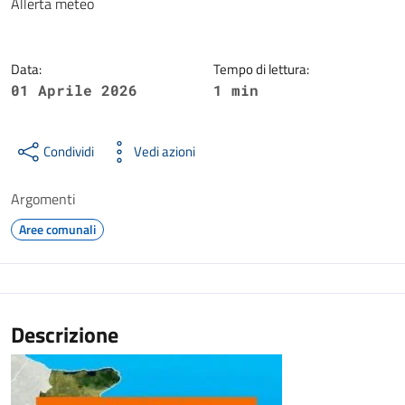
Dettagli della notizia
Allerta meteo
Data:
Tempo di lettura:
01 Aprile 2026
1 min
Condividi
Vedi azioni
Argomenti
Aree comunali
Descrizione