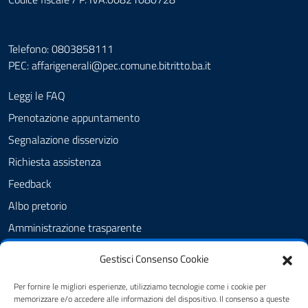
Telefono: 0803858111
PEC:
affarigenerali@pec.comune.bitritto.ba.it
Leggi le FAQ
Prenotazione appuntamento
Segnalazione disservizio
Richiesta assistenza
Feedback
Albo pretorio
Amministrazione trasparente
Informativa privacy
Gestisci Consenso Cookie
Cookie Policy (UE)
Per fornire le migliori esperienze, utilizziamo tecnologie come i cookie per
Dichiarazione di accessibilità
memorizzare e/o accedere alle informazioni del dispositivo. Il consenso a queste