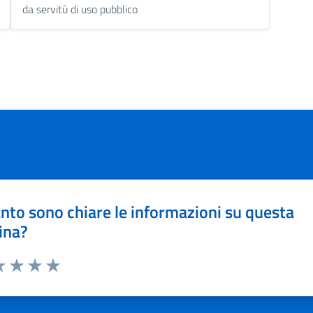
da servitù di uso pubblico
nto sono chiare le informazioni su questa
ina?
a 1 stelle su 5
luta 2 stelle su 5
Valuta 3 stelle su 5
Valuta 4 stelle su 5
Valuta 5 stelle su 5