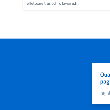
effettuare traslochi o lavori edili.
Qua
pag
Valut
Va