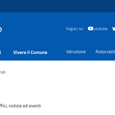
o
Seguici su:
youtube
Istruzione
Associazi
i
Vivere il Comune
ali
'argomento
ici, notizie ed eventi