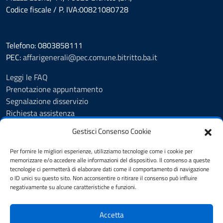
Codice fiscale / P. IVA:00821080728
Telefono: 0803858111
PEC:
affarigenerali@pec.comune.bitritto.ba.it
Leggi le FAQ
Prenotazione appuntamento
Segnalazione disservizio
Richiesta assistenza
Feedback
Gestisci Consenso Cookie
Albo pretorio
Amministrazione trasparente
Per fornire le migliori esperienze, utilizziamo tecnologie come i cookie per
Informativa privacy
memorizzare e/o accedere alle informazioni del dispositivo. Il consenso a queste
tecnologie ci permetterà di elaborare dati come il comportamento di navigazione
Cookie Policy (UE)
o ID unici su questo sito. Non acconsentire o ritirare il consenso può influire
Dichiarazione di accessibilità
negativamente su alcune caratteristiche e funzioni.
Note legali
Accetta