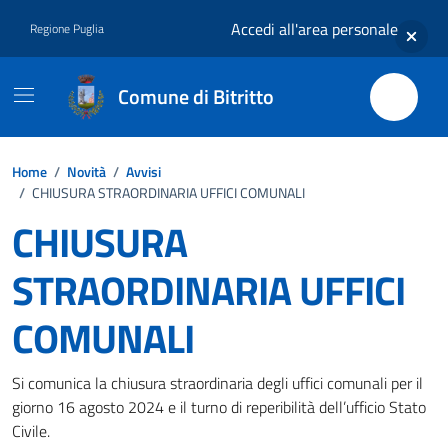
Vai ai contenuti
Vai al footer
Accedi all'area personale
Regione Puglia
Comune di Bitritto
Home
/
Novità
/
Avvisi
/
CHIUSURA STRAORDINARIA UFFICI COMUNALI
CHIUSURA
STRAORDINARIA UFFICI
COMUNALI
Dettagli della notizia
Si comunica la chiusura straordinaria degli uffici comunali per il
giorno 16 agosto 2024 e il turno di reperibilità dell’ufficio Stato
Civile.