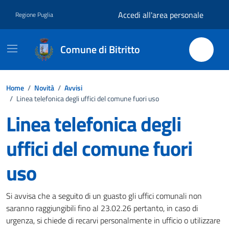
Vai ai contenuti
Vai al footer
Accedi all'area personale
Regione Puglia
Comune di Bitritto
Home
/
Novità
/
Avvisi
/
Linea telefonica degli uffici del comune fuori uso
Linea telefonica degli
uffici del comune fuori
uso
Dettagli della notizia
Si avvisa che a seguito di un guasto gli uffici comunali non
saranno raggiungibili fino al 23.02.26 pertanto, in caso di
urgenza, si chiede di recarvi personalmente in ufficio o utilizzare