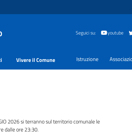
o
Seguici su:
youtube
Istruzione
Associazi
i
Vivere il Comune
a
IO 2026 si terranno sul territorio comunale le
re dalle ore 23:30.