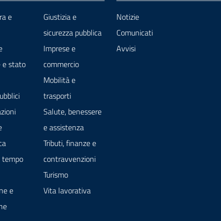
ra e
Giustizia e
Notizie
sicurezza pubblica
Comunicati
e
Imprese e
Avvisi
 e stato
commercio
Mobilità e
ubblici
trasporti
zioni
Salute, benessere
e
e assistenza
ca
Tributi, finanze e
e tempo
contravvenzioni
Turismo
ne e
Vita lavorativa
ne