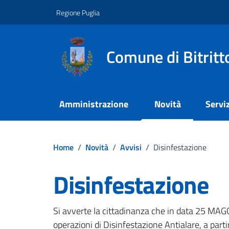
Vai ai contenuti
Vai al footer
Regione Puglia
Comune di Bitritt
Amministrazione
Novità
Serviz
Home
/
Novità
/
Avvisi
/
Disinfestazione
Disinfestazione
Dettagli della notizi
Si avverte la cittadinanza che in data 25 MAGG
operazioni di Disinfestazione Antialare, a parti