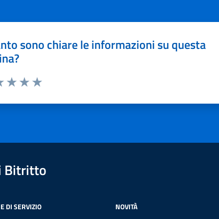
nto sono chiare le informazioni su questa
ina?
a 1 stelle su 5
luta 2 stelle su 5
Valuta 3 stelle su 5
Valuta 4 stelle su 5
Valuta 5 stelle su 5
Bitritto
E DI SERVIZIO
NOVITÀ