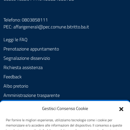
Telefono: 0803858111
PEC:
affarigenerali@pec.comune.bitritto.ba.it
Leggi le FAQ
Prenotazione appuntamento
Segnalazione disservizio
Richiesta assistenza
Feedback
Albo pretorio
Amministrazione trasparente
Informativa privacy
Gestisci Consenso Cookie
Cookie Policy (UE)
Per fornire le migliori esperienze, utilizziamo tecnologie come i cookie per
Dichiarazione di accessibilità
memorizzare e/o accedere alle informazioni del dispositivo. Il consenso a queste