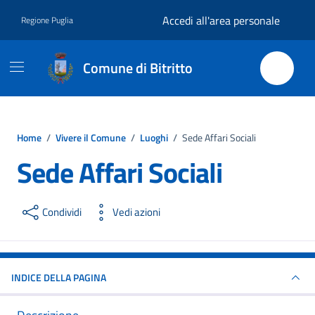
Vai ai contenuti
Vai al footer
Accedi all'area personale
Regione Puglia
Comune di Bitritto
Home
/
Vivere il Comune
/
Luoghi
/
Sede Affari Sociali
Sede Affari Sociali
Condividi
Vedi azioni
INDICE DELLA PAGINA