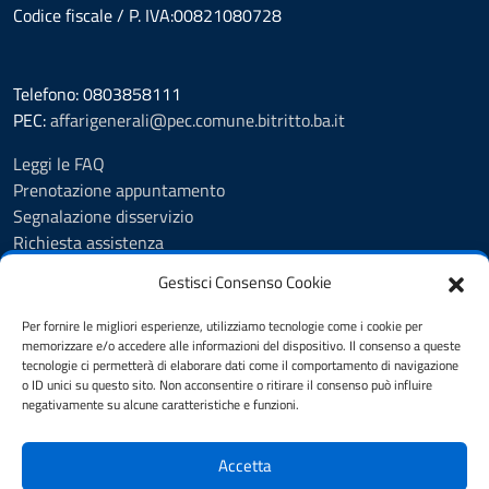
Codice fiscale / P. IVA:00821080728
Telefono: 0803858111
PEC:
affarigenerali@pec.comune.bitritto.ba.it
Leggi le FAQ
Prenotazione appuntamento
Segnalazione disservizio
Richiesta assistenza
Feedback
Gestisci Consenso Cookie
Albo pretorio
Amministrazione trasparente
Per fornire le migliori esperienze, utilizziamo tecnologie come i cookie per
Informativa privacy
memorizzare e/o accedere alle informazioni del dispositivo. Il consenso a queste
tecnologie ci permetterà di elaborare dati come il comportamento di navigazione
Cookie Policy (UE)
o ID unici su questo sito. Non acconsentire o ritirare il consenso può influire
Dichiarazione di accessibilità
negativamente su alcune caratteristiche e funzioni.
Note legali
Accetta