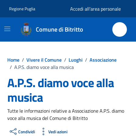
Vai ai contenuti
Vai al footer
Accedi all'area personale
Regione Puglia
Comune di Bitritto
Home
/
Vivere il Comune
/
Luoghi
/
Associazione
/
A.P.S. diamo voce alla musica
A.P.S. diamo voce alla
musica
Tutte le informazioni relative a Associazione A.P.S. diamo
voce alla musica del Comune di Bitritto
Condividi
Vedi azioni