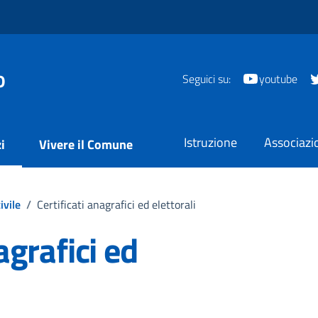
o
Seguici su:
youtube
Istruzione
Associazi
i
Vivere il Comune
ivile
/
Certificati anagrafici ed elettorali
agrafici ed