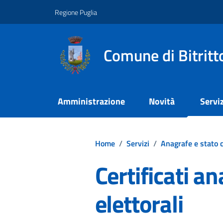
Vai ai contenuti
Vai al footer
Regione Puglia
Comune di Bitritt
Amministrazione
Novità
Serviz
Home
/
Servizi
/
Anagrafe e stato c
Certificati an
elettorali